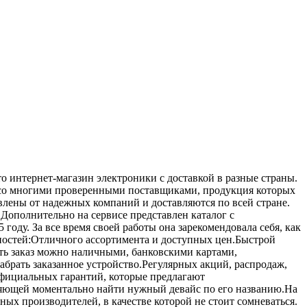
 интернет-магазин электроники с доставкой в разные страны.
т со многими проверенными поставщиками, продукция которых
влены от надежных компаний и доставляются по всей стране.
.Дополнительно на сервисе представлен каталог с
ду. За все время своей работы она зарекомендовала себя, как
ностей:Отличного ассортимента и доступных цен.Быстрой
ить заказ можно наличными, банковскими картами,
абрать заказанное устройство.Регулярных акций, распродаж,
Официальных гарантий, которые предлагают
оляющей моментально найти нужный девайс по его названию.На
тных производителей, в качестве которой не стоит сомневаться.