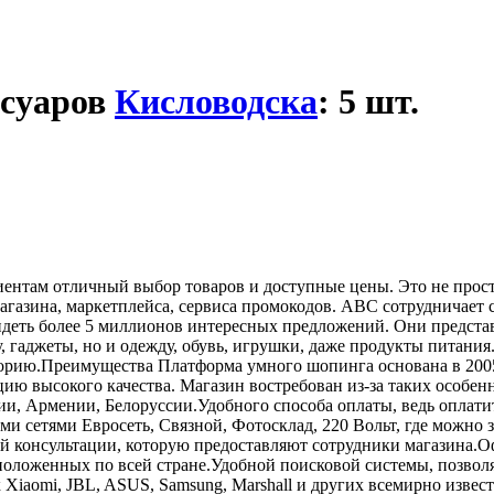
ссуаров
Кисловодска
: 5 шт.
нтам отличный выбор товаров и доступные цены. Это не просто
 магазина, маркетплейса, сервиса промокодов. ABC сотрудничае
идеть более 5 миллионов интересных предложений. Они предста
 гаджеты, но и одежду, обувь, игрушки, даже продукты питания
рию.Преимущества Платформа умного шопинга основана в 2005 го
ю высокого качества. Магазин востребован из-за таких особен
зии, Армении, Белоруссии.Удобного способа оплаты, ведь оплат
 сетями Евросеть, Связной, Фотосклад, 220 Вольт, где можно з
й консультации, которую предоставляют сотрудники магазина.
асположенных по всей стране.Удобной поисковой системы, позв
к Xiaomi, JBL, ASUS, Samsung, Marshall и других всемирно извес