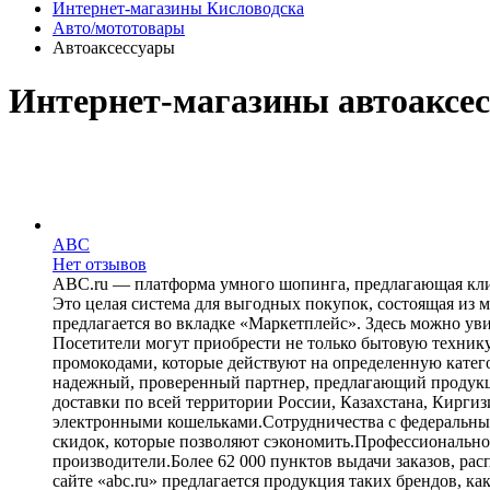
Интернет-магазины Кисловодска
Авто/мототовары
Автоаксессуары
Интернет-магазины автоаксе
ABC
Нет отзывов
ABC.ru — платформа умного шопинга, предлагающая клие
Это целая система для выгодных покупок, состоящая из
предлагается во вкладке «Маркетплейс». Здесь можно ув
Посетители могут приобрести не только бытовую технику,
промокодами, которые действуют на определенную катего
надежный, проверенный партнер, предлагающий продукци
доставки по всей территории России, Казахстана, Кирги
электронными кошельками.Сотрудничества с федеральными
скидок, которые позволяют сэкономить.Профессионально
производители.Более 62 000 пунктов выдачи заказов, р
сайте «abc.ru» предлагается продукция таких брендов, ка