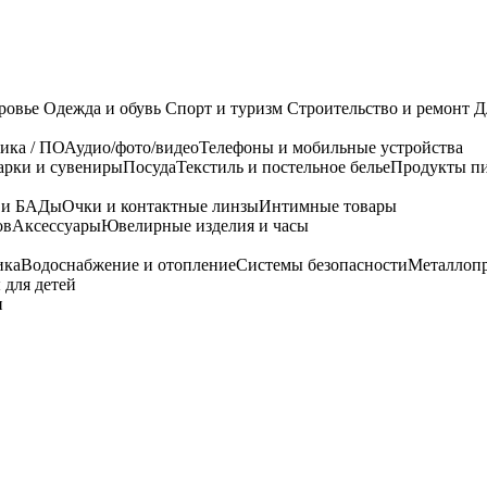
ровье
Одежда и обувь
Спорт и туризм
Строительство и ремонт
Д
ика / ПО
Аудио/фото/видео
Телефоны и мобильные устройства
арки и сувениры
Посуда
Текстиль и постельное белье
Продукты пи
я и БАДы
Очки и контактные линзы
Интимные товары
ов
Аксессуары
Ювелирные изделия и часы
ика
Водоснабжение и отопление
Системы безопасности
Металлоп
 для детей
и