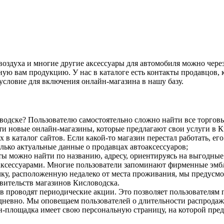
оздуха и многие другие аксессуары для автомобиля можно через 
ю вам продукцию. У нас в каталоге есть контакты продавцов, к
 условие для включения онлайн-магазина в нашу базу.
ловодске? Пользователю самостоятельно сложно найти все торг
ети новые онлайн-магазины, которые предлагают свои услуги в 
 в каталог сайтов. Если какой-то магазин перестал работать, е
ько актуальные данные о продавцах автоаксессуаров;
ты можно найти по названию, адресу, ориентируясь на выгодные
аксессуарами. Многие пользователи запоминают фирменные эмб
очку, расположенную недалеко от места проживания, мы предусмо
вительств магазинов Кисловодска.
ов проводят периодические акции. Это позволяет пользователя
невно. Мы оповещаем пользователей о длительности распродаж
-площадка имеет свою персональную страницу, на которой пред