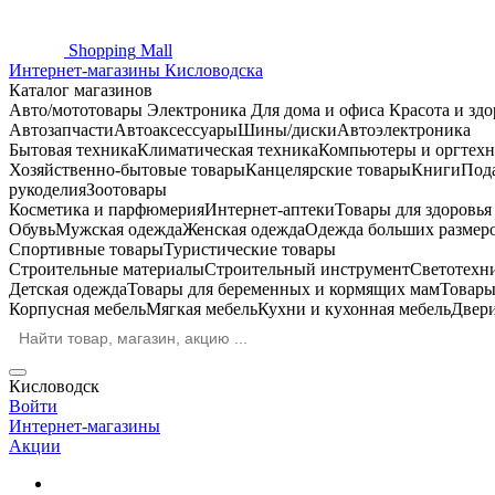
Shopping
Mall
Интернет-магазины Кисловодска
Каталог магазинов
Авто/мототовары
Электроника
Для дома и офиса
Красота и здо
Автозапчасти
Автоаксессуары
Шины/диски
Автоэлектроника
Бытовая техника
Климатическая техника
Компьютеры и оргтехн
Хозяйственно-бытовые товары
Канцелярские товары
Книги
Под
рукоделия
Зоотовары
Косметика и парфюмерия
Интернет-аптеки
Товары для здоровь
Обувь
Мужская одежда
Женская одежда
Одежда больших размер
Спортивные товары
Туристические товары
Строительные материалы
Строительный инструмент
Светотехн
Детская одежда
Товары для беременных и кормящих мам
Товары
Корпусная мебель
Мягкая мебель
Кухни и кухонная мебель
Двер
Кисловодск
Войти
Интернет-магазины
Акции