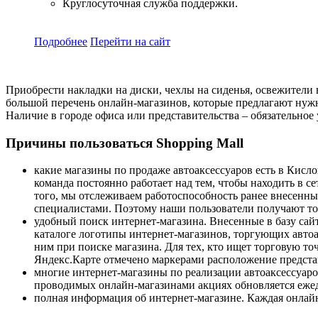
Круглосуточная служба поддержки.
Подробнее
Перейти
на сайт
Приобрести накладки на диски, чехлы на сиденья, освежители в
большой перечень онлайн-магазинов, которые предлагают нужну
Наличие в городе офиса или представительства – обязательное
Причины пользоваться Shopping Mall
какие магазины по продаже автоаксессуаров есть в Кис
команда постоянно работает над тем, чтобы находить в с
того, мы отслеживаем работоспособность ранее внесенных
специалистами. Поэтому наши пользователи получают тол
удобный поиск интернет-магазина. Внесенные в базу сай
каталоге логотипы интернет-магазинов, торгующих авто
ним при поиске магазина. Для тех, кто ищет торговую т
Яндекс.Карте отмечено маркерами расположение предста
многие интернет-магазины по реализации автоаксессуар
проводимых онлайн-магазинами акциях обновляется ежед
полная информация об интернет-магазине. Каждая онлайн