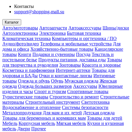
Контакты
support@shopping-mall.su
Каталог
Авто/мототовары
Автозапчасти
Автоаксессуары
Шины/диски
Автоэлектроника
Электроника
Бытовая техника
Климатическая техника
Компьютеры и оргтехника / ПО
Аудио/фото/видео
Телефоны и мобильные устройства
Для
дома и офиса
Хозяйственно-бытовые товары
Канцелярские
товары
Книги
Подарки и сувениры
Посуда
Текстиль и
постельное белье
Продукты питания, доставка еды
Товары
для творчества и рукоделия
Зоотовары
Красота и здоровье
Косметика и парфюмерия
Интернет-аптеки
Товары для
здоровья и БАДы
Очки и контактные линзы
Интимные
товары
Одежда и обувь
Обувь
Мужская одежда
Женская
одежда
Одежда больших размеров
Аксессуары
Ювелирные
изделия и часы
Спорт и туризм
Спортивные товары
Туристические товары
Строительство и ремонт
Строительные
материалы
Строительный инструмент
Светотехника
Водоснабжение и отопление
Системы безопасности
Металлопродукция
Для мам и их детей
Детская одежда
Товары для беременных и кормящих мам
Товары для детей
Мебель
Корпусная мебель
Мягкая мебель
Кухни и кухонная
мебель
Двери
Прочее