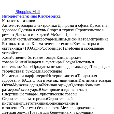
Shopping
Mall
Интернет-магазины Кисловодска
Каталог магазинов
Авто/мототовары
Электроника
Для дома и офиса
Красота и
здоровье
Одежда и обувь
Спорт и туризм
Строительство и
ремонт
Для мам и их детей
Мебель
Прочее
Автозапчасти
Автоаксессуары
Шины/диски
Автоэлектроника
Бытовая техника
Климатическая техника
Компьютеры и
оргтехника / ПО
Аудио/фото/видео
Телефоны и мобильные
устройства
Хозяйственно-бытовые товары
Канцелярские
товары
Книги
Подарки и сувениры
Посуда
Текстиль и
постельное белье
Продукты питания, доставка еды
Товары для
творчества и рукоделия
Зоотовары
Косметика и парфюмерия
Интернет-аптеки
Товары для
здоровья и БАДы
Очки и контактные линзы
Интимные товары
Обувь
Мужская одежда
Женская одежда
Одежда больших
размеров
Аксессуары
Ювелирные изделия и часы
Спортивные товары
Туристические товары
Строительные материалы
Строительный
инструмент
Светотехника
Водоснабжение и
отопление
Системы безопасности
Металлопродукция
Детская одежда
Товары для беременных и кормящих