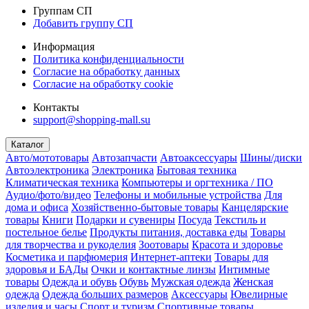
Группам СП
Добавить группу СП
Информация
Политика конфиденциальности
Согласие на обработку данных
Согласие на обработку cookie
Контакты
support@shopping-mall.su
Каталог
Авто/мототовары
Автозапчасти
Автоаксессуары
Шины/диски
Автоэлектроника
Электроника
Бытовая техника
Климатическая техника
Компьютеры и оргтехника / ПО
Аудио/фото/видео
Телефоны и мобильные устройства
Для
дома и офиса
Хозяйственно-бытовые товары
Канцелярские
товары
Книги
Подарки и сувениры
Посуда
Текстиль и
постельное белье
Продукты питания, доставка еды
Товары
для творчества и рукоделия
Зоотовары
Красота и здоровье
Косметика и парфюмерия
Интернет-аптеки
Товары для
здоровья и БАДы
Очки и контактные линзы
Интимные
товары
Одежда и обувь
Обувь
Мужская одежда
Женская
одежда
Одежда больших размеров
Аксессуары
Ювелирные
изделия и часы
Спорт и туризм
Спортивные товары