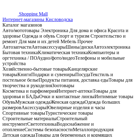
Shopping
Mall
Интернет-магазины Кисловодска
Каталог магазинов
Авто/мототовары
Электроника
Для дома и офиса
Красота и
здоровье
Одежда и обувь
Спорт и туризм
Строительство и
ремонт
Для мам и их детей
Мебель
Прочее
Автозапчасти
Автоаксессуары
Шины/диски
Автоэлектроника
Бытовая техника
Климатическая техника
Компьютеры и
оргтехника / ПО
Аудио/фото/видео
Телефоны и мобильные
устройства
Хозяйственно-бытовые товары
Канцелярские
товары
Книги
Подарки и сувениры
Посуда
Текстиль и
постельное белье
Продукты питания, доставка еды
Товары для
творчества и рукоделия
Зоотовары
Косметика и парфюмерия
Интернет-аптеки
Товары для
здоровья и БАДы
Очки и контактные линзы
Интимные товары
Обувь
Мужская одежда
Женская одежда
Одежда больших
размеров
Аксессуары
Ювелирные изделия и часы
Спортивные товары
Туристические товары
Строительные материалы
Строительный
инструмент
Светотехника
Водоснабжение и
отопление
Системы безопасности
Металлопродукция
Детская одежда
Товары для беременных и кормящих