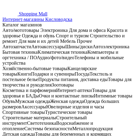
Shopping
Mall
Интернет-магазины Кисловодска
Каталог магазинов
Авто/мототовары
Электроника
Для дома и офиса
Красота и
здоровье
Одежда и обувь
Спорт и туризм
Строительство и
ремонт
Для мам и их детей
Мебель
Прочее
Автозапчасти
Автоаксессуары
Шины/диски
Автоэлектроника
Бытовая техника
Климатическая техника
Компьютеры и
оргтехника / ПО
Аудио/фото/видео
Телефоны и мобильные
устройства
Хозяйственно-бытовые товары
Канцелярские
товары
Книги
Подарки и сувениры
Посуда
Текстиль и
постельное белье
Продукты питания, доставка еды
Товары для
творчества и рукоделия
Зоотовары
Косметика и парфюмерия
Интернет-аптеки
Товары для
здоровья и БАДы
Очки и контактные линзы
Интимные товары
Обувь
Мужская одежда
Женская одежда
Одежда больших
размеров
Аксессуары
Ювелирные изделия и часы
Спортивные товары
Туристические товары
Строительные материалы
Строительный
инструмент
Светотехника
Водоснабжение и
отопление
Системы безопасности
Металлопродукция
Детская одежда
Товары для беременных и кормящих