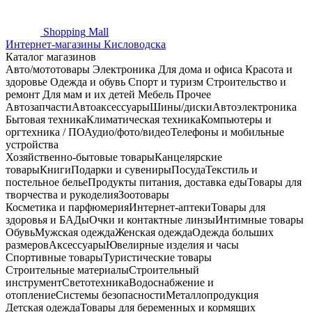
Shopping
Mall
Интернет-магазины Кисловодска
Каталог магазинов
Авто/мототовары
Электроника
Для дома и офиса
Красота и
здоровье
Одежда и обувь
Спорт и туризм
Строительство и
ремонт
Для мам и их детей
Мебель
Прочее
Автозапчасти
Автоаксессуары
Шины/диски
Автоэлектроника
Бытовая техника
Климатическая техника
Компьютеры и
оргтехника / ПО
Аудио/фото/видео
Телефоны и мобильные
устройства
Хозяйственно-бытовые товары
Канцелярские
товары
Книги
Подарки и сувениры
Посуда
Текстиль и
постельное белье
Продукты питания, доставка еды
Товары для
творчества и рукоделия
Зоотовары
Косметика и парфюмерия
Интернет-аптеки
Товары для
здоровья и БАДы
Очки и контактные линзы
Интимные товары
Обувь
Мужская одежда
Женская одежда
Одежда больших
размеров
Аксессуары
Ювелирные изделия и часы
Спортивные товары
Туристические товары
Строительные материалы
Строительный
инструмент
Светотехника
Водоснабжение и
отопление
Системы безопасности
Металлопродукция
Детская одежда
Товары для беременных и кормящих