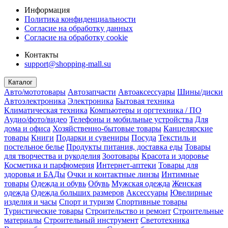
Информация
Политика конфиденциальности
Согласие на обработку данных
Согласие на обработку cookie
Контакты
support@shopping-mall.su
Каталог
Авто/мототовары
Автозапчасти
Автоаксессуары
Шины/диски
Автоэлектроника
Электроника
Бытовая техника
Климатическая техника
Компьютеры и оргтехника / ПО
Аудио/фото/видео
Телефоны и мобильные устройства
Для
дома и офиса
Хозяйственно-бытовые товары
Канцелярские
товары
Книги
Подарки и сувениры
Посуда
Текстиль и
постельное белье
Продукты питания, доставка еды
Товары
для творчества и рукоделия
Зоотовары
Красота и здоровье
Косметика и парфюмерия
Интернет-аптеки
Товары для
здоровья и БАДы
Очки и контактные линзы
Интимные
товары
Одежда и обувь
Обувь
Мужская одежда
Женская
одежда
Одежда больших размеров
Аксессуары
Ювелирные
изделия и часы
Спорт и туризм
Спортивные товары
Туристические товары
Строительство и ремонт
Строительные
материалы
Строительный инструмент
Светотехника