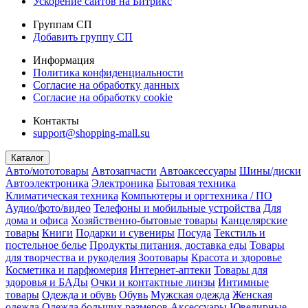
Ускорение сайтов на Битрикс
Группам СП
Добавить группу СП
Информация
Политика конфиденциальности
Согласие на обработку данных
Согласие на обработку cookie
Контакты
support@shopping-mall.su
Каталог
Авто/мототовары
Автозапчасти
Автоаксессуары
Шины/диски
Автоэлектроника
Электроника
Бытовая техника
Климатическая техника
Компьютеры и оргтехника / ПО
Аудио/фото/видео
Телефоны и мобильные устройства
Для
дома и офиса
Хозяйственно-бытовые товары
Канцелярские
товары
Книги
Подарки и сувениры
Посуда
Текстиль и
постельное белье
Продукты питания, доставка еды
Товары
для творчества и рукоделия
Зоотовары
Красота и здоровье
Косметика и парфюмерия
Интернет-аптеки
Товары для
здоровья и БАДы
Очки и контактные линзы
Интимные
товары
Одежда и обувь
Обувь
Мужская одежда
Женская
одежда
Одежда больших размеров
Аксессуары
Ювелирные