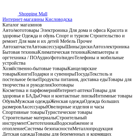
Shopping
Mall
Интернет-магазины Кисловодска
Каталог магазинов
Авто/мототовары
Электроника
Для дома и офиса
Красота и
здоровье
Одежда и обувь
Спорт и туризм
Строительство и
ремонт
Для мам и их детей
Мебель
Прочее
Автозапчасти
Автоаксессуары
Шины/диски
Автоэлектроника
Бытовая техника
Климатическая техника
Компьютеры и
оргтехника / ПО
Аудио/фото/видео
Телефоны и мобильные
устройства
Хозяйственно-бытовые товары
Канцелярские
товары
Книги
Подарки и сувениры
Посуда
Текстиль и
постельное белье
Продукты питания, доставка еды
Товары для
творчества и рукоделия
Зоотовары
Косметика и парфюмерия
Интернет-аптеки
Товары для
здоровья и БАДы
Очки и контактные линзы
Интимные товары
Обувь
Мужская одежда
Женская одежда
Одежда больших
размеров
Аксессуары
Ювелирные изделия и часы
Спортивные товары
Туристические товары
Строительные материалы
Строительный
инструмент
Светотехника
Водоснабжение и
отопление
Системы безопасности
Металлопродукция
Детская одежда
Товары для беременных и кормящих