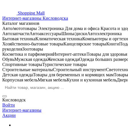
Shopping
Mall
Интернет-магазины Кисловодска
Каталог магазинов
Авто/мототовары
Электроника
Для дома и офиса
Красота и здо
Автозапчасти
Автоаксессуары
Шины/диски
Автоэлектроника
Бытовая техника
Климатическая техника
Компьютеры и оргтехн
Хозяйственно-бытовые товары
Канцелярские товары
Книги
Под
рукоделия
Зоотовары
Косметика и парфюмерия
Интернет-аптеки
Товары для здоровь
Обувь
Мужская одежда
Женская одежда
Одежда больших размер
Спортивные товары
Туристические товары
Строительные материалы
Строительный инструмент
Светотехн
Детская одежда
Товары для беременных и кормящих мам
Товары
Корпусная мебель
Мягкая мебель
Кухни и кухонная мебель
Двер
Кисловодск
Войти
Интернет-магазины
Акции