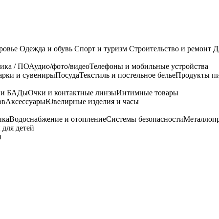
ровье
Одежда и обувь
Спорт и туризм
Строительство и ремонт
Д
ика / ПО
Аудио/фото/видео
Телефоны и мобильные устройства
арки и сувениры
Посуда
Текстиль и постельное белье
Продукты пи
я и БАДы
Очки и контактные линзы
Интимные товары
ов
Аксессуары
Ювелирные изделия и часы
ика
Водоснабжение и отопление
Системы безопасности
Металлоп
 для детей
и