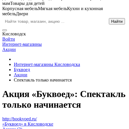
мам
Товары для детей
Корпусная мебель
Мягкая мебель
Кухни и кухонная
мебель
Двери
Кисловодск
Войти
Интернет-магазины
Акции
Интернет-магазины Кисловодска
Буквоед
Акции
Спектакль только начинается
Акция «Буквоед»: Спектакль
только начинается
http://bookvoed.ru/
«Буквоед» в Кисловодске