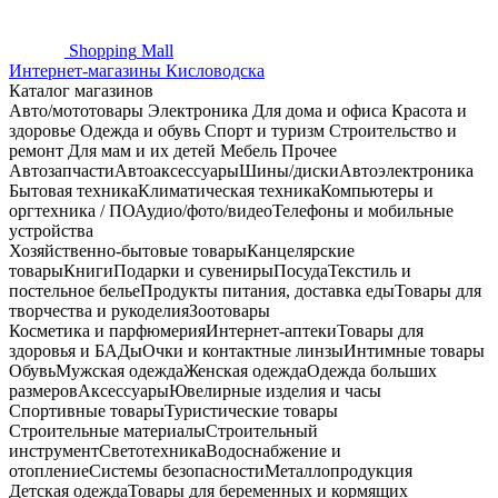
Shopping
Mall
Интернет-магазины Кисловодска
Каталог магазинов
Авто/мототовары
Электроника
Для дома и офиса
Красота и
здоровье
Одежда и обувь
Спорт и туризм
Строительство и
ремонт
Для мам и их детей
Мебель
Прочее
Автозапчасти
Автоаксессуары
Шины/диски
Автоэлектроника
Бытовая техника
Климатическая техника
Компьютеры и
оргтехника / ПО
Аудио/фото/видео
Телефоны и мобильные
устройства
Хозяйственно-бытовые товары
Канцелярские
товары
Книги
Подарки и сувениры
Посуда
Текстиль и
постельное белье
Продукты питания, доставка еды
Товары для
творчества и рукоделия
Зоотовары
Косметика и парфюмерия
Интернет-аптеки
Товары для
здоровья и БАДы
Очки и контактные линзы
Интимные товары
Обувь
Мужская одежда
Женская одежда
Одежда больших
размеров
Аксессуары
Ювелирные изделия и часы
Спортивные товары
Туристические товары
Строительные материалы
Строительный
инструмент
Светотехника
Водоснабжение и
отопление
Системы безопасности
Металлопродукция
Детская одежда
Товары для беременных и кормящих