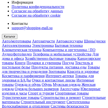
Информация
Политика конфиденциальности
Согласие на обработку данных
Согласие на обработку cookie
Контакты
support@shopping-mall.su
Каталог
Авто/мототовары
Автозапчасти
Автоаксессуары
Шины/диски
Автоэлектроника
Электроника
Бытовая техника
Климатическая техника
Компьютеры и оргтехника / ПО
Аудио/фото/видео
Телефоны и мобильные устройства
Для
дома и офиса
Хозяйственно-бытовые товары
Канцелярские
товары
Книги
Подарки и сувениры
Посуда
Текстиль и
постельное белье
Продукты питания, доставка еды
Товары
для творчества и рукоделия
Зоотовары
Красота и здоровье
Косметика и парфюмерия
Интернет-аптеки
Товары для
здоровья и БАДы
Очки и контактные линзы
Интимные
товары
Одежда и обувь
Обувь
Мужская одежда
Женская
одежда
Одежда больших размеров
Аксессуары
Ювелирные
изделия и часы
Спорт и туризм
Спортивные товары
Туристические товары
Строительство и ремонт
Строительные
материалы
Строительный инструмент
Светотехника
Водоснабжение и отопление
Системы безопасности